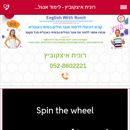
רונית איצקוביץ - לימוד אנגל...
רונית איצקוביץ
052-8602221