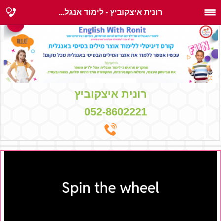
רונית איצקוביץ - לימוד אנגל...
רונית איצקוביץ
052-8602221