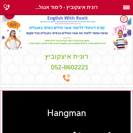
רונית איצקוביץ - לימוד אנגל...
רונית איצקוביץ
052-8602221