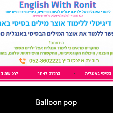
רונית איצקוביץ
052-8602221
 בסיסי באנגלית
בחזרה לאתר
לרכישת הק