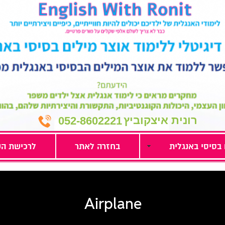
רונית איצקוביץ
052-8602221
 בסיסי באנגלית
בחזרה לאתר
לרכישת הק