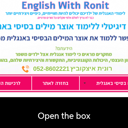
רונית איצקוביץ
052-8602221
 בסיסי באנגלית
בחזרה לאתר
לרכישת הק