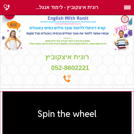
רונית איצקוביץ - לימוד אנגל...
רונית איצקוביץ
052-8602221