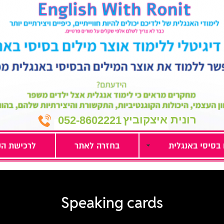
רונית איצקוביץ
052-8602221
 בסיסי באנגלית
בחזרה לאתר
לרכישת הק