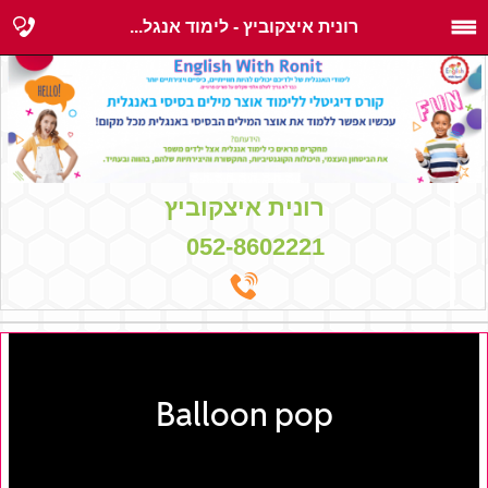
רונית איצקוביץ - לימוד אנגל...
רונית איצקוביץ
052-8602221